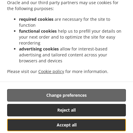
Oracle and our third party partners may use cookies for
the following purposes:
Vennemindevej 55, 2100 København Ø, Denmark
+45 39 29 40 21
required cookies
are necessary for the site to
Links
function
functional cookies
help us to prefill your details on
Menu
your next order and to optimize the site for easy
reordering
Bestil i forvejen
advertising cookies
allow for interest-based
Kontakt Os
advertising and tailored content across your
browsers and devices
Please visit our
Cookie policy
for more information.
.
.
Pizza Afhentning København Ø
Pasta Afhentning København Ø
Sandwiches
Afhentning København Ø
Change preferences
Understøttet af:
Reject all
FOODAPP-IT.DK | E-mail: info@foodapp-it.dk
Accept all