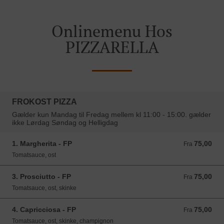
Onlinemenu Hos
PIZZARELLA
FROKOST PIZZA
Gælder kun Mandag til Fredag mellem kl 11:00 - 15:00. gælder
ikke Lørdag Søndag og Helligdag
1. Margherita - FP
75,00
Fra 75,00 DKK
Fra
Tomatsauce, ost
3. Prosciutto - FP
75,00
Fra 75,00 DKK
Fra
Tomatsauce, ost, skinke
4. Capricciosa - FP
75,00
Fra 75,00 DKK
Fra
Tomatsauce, ost, skinke, champignon