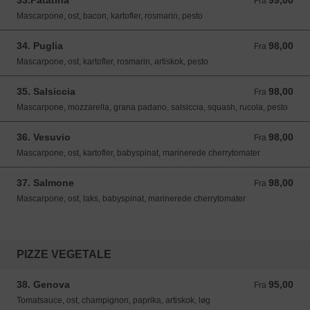
33.Patatina
99,00
Fra 99,00 DKK
Fra
Mascarpone, ost, bacon, kartofler, rosmarin, pesto
34. Puglia
98,00
Fra 98,00 DKK
Fra
Mascarpone, ost, kartofler, rosmarin, artiskok, pesto
35. Salsiccia
98,00
Fra 98,00 DKK
Fra
Mascarpone, mozzarella, grana padano, salsiccia, squash, rucola, pesto
36. Vesuvio
98,00
Fra 98,00 DKK
Fra
Mascarpone, ost, kartofler, babyspinat, marinerede cherrytomater
37. Salmone
98,00
Fra 98,00 DKK
Fra
Mascarpone, ost, laks, babyspinat, marinerede cherrytomater
PIZZE VEGETALE
38. Genova
95,00
Fra 95,00 DKK
Fra
Tomatsauce, ost, champignon, paprika, artiskok, løg