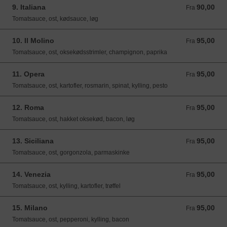
9. Italiana
90,00
Fra 90,00 DKK
Fra
Tomatsauce, ost, kødsauce, løg
10. Il Molino
95,00
Fra 95,00 DKK
Fra
Tomatsauce, ost, oksekødsstrimler, champignon, paprika
11. Opera
95,00
Fra 95,00 DKK
Fra
Tomatsauce, ost, kartofler, rosmarin, spinat, kylling, pesto
12. Roma
95,00
Fra 95,00 DKK
Fra
Tomatsauce, ost, hakket oksekød, bacon, løg
13. Siciliana
95,00
Fra 95,00 DKK
Fra
Tomatsauce, ost, gorgonzola, parmaskinke
14. Venezia
95,00
Fra 95,00 DKK
Fra
Tomatsauce, ost, kylling, kartofler, trøffel
15. Milano
95,00
Fra 95,00 DKK
Fra
Tomatsauce, ost, pepperoni, kylling, bacon