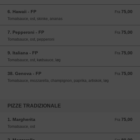
6. Hawaii - FP
75,00
Fra 75,00 DKK
Fra
Tomatsauce, ost, skinke, ananas
7. Pepperoni - FP
75,00
Fra 75,00 DKK
Fra
Tomatsauce, ost, pepperoni
9. Italiana - FP
75,00
Fra 75,00 DKK
Fra
Tomatsauce, ost, kødsauce, løg
38. Genova - FP
75,00
Fra 75,00 DKK
Fra
Tomatsauce, mozzarella, champignon, paprika, artiskok, løg
PIZZE TRADIZIONALE
1. Margherita
75,00
Fra 75,00 DKK
Fra
Tomatsauce, ost