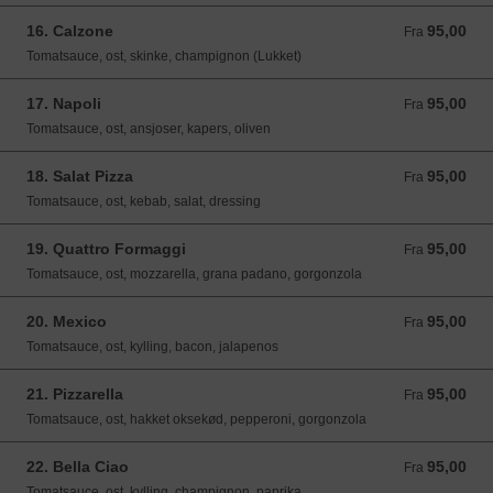
16. Calzone
95,00
Fra 95,00 DKK
Fra
Tomatsauce, ost, skinke, champignon (Lukket)
17. Napoli
95,00
Fra 95,00 DKK
Fra
Tomatsauce, ost, ansjoser, kapers, oliven
18. Salat Pizza
95,00
Fra 95,00 DKK
Fra
Tomatsauce, ost, kebab, salat, dressing
19. Quattro Formaggi
95,00
Fra 95,00 DKK
Fra
Tomatsauce, ost, mozzarella, grana padano, gorgonzola
20. Mexico
95,00
Fra 95,00 DKK
Fra
Tomatsauce, ost, kylling, bacon, jalapenos
21. Pizzarella
95,00
Fra 95,00 DKK
Fra
Tomatsauce, ost, hakket oksekød, pepperoni, gorgonzola
22. Bella Ciao
95,00
Fra 95,00 DKK
Fra
Tomatsauce, ost, kylling, champignon, paprika