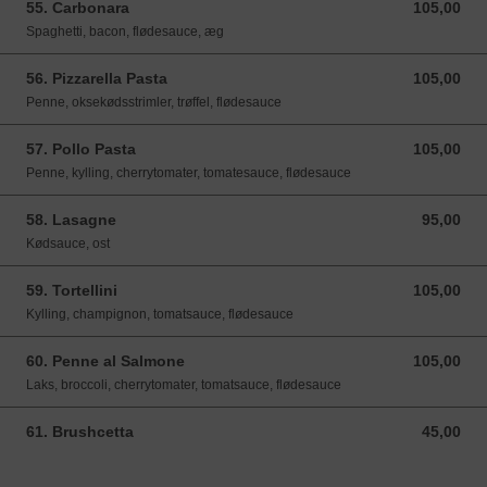
55. Carbonara
105,00
105,00 DKK
Spaghetti, bacon, flødesauce, æg
56. Pizzarella Pasta
105,00
105,00 DKK
Penne, oksekødsstrimler, trøffel, flødesauce
57. Pollo Pasta
105,00
105,00 DKK
Penne, kylling, cherrytomater, tomatesauce, flødesauce
58. Lasagne
95,00
95,00 DKK
Kødsauce, ost
59. Tortellini
105,00
105,00 DKK
Kylling, champignon, tomatsauce, flødesauce
60. Penne al Salmone
105,00
105,00 DKK
Laks, broccoli, cherrytomater, tomatsauce, flødesauce
61. Brushcetta
45,00
45,00 DKK