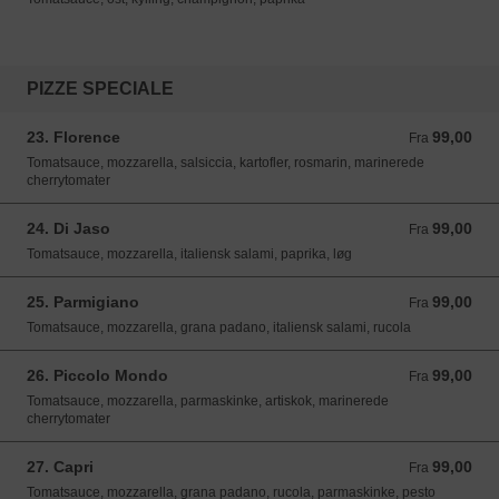
PIZZE SPECIALE
23. Florence
99,00
Fra 99,00 DKK
Fra
Tomatsauce, mozzarella, salsiccia, kartofler, rosmarin, marinerede
cherrytomater
24. Di Jaso
99,00
Fra 99,00 DKK
Fra
Tomatsauce, mozzarella, italiensk salami, paprika, løg
25. Parmigiano
99,00
Fra 99,00 DKK
Fra
Tomatsauce, mozzarella, grana padano, italiensk salami, rucola
26. Piccolo Mondo
99,00
Fra 99,00 DKK
Fra
Tomatsauce, mozzarella, parmaskinke, artiskok, marinerede
cherrytomater
27. Capri
99,00
Fra 99,00 DKK
Fra
Tomatsauce, mozzarella, grana padano, rucola, parmaskinke, pesto