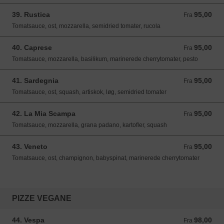
39. Rustica
95,00
Fra 95,00 DKK
Fra
Tomatsauce, ost, mozzarella, semidried tomater, rucola
40. Caprese
95,00
Fra 95,00 DKK
Fra
Tomatsauce, mozzarella, basilikum, marinerede cherrytomater, pesto
41. Sardegnia
95,00
Fra 95,00 DKK
Fra
Tomatsauce, ost, squash, artiskok, løg, semidried tomater
42. La Mia Scampa
95,00
Fra 95,00 DKK
Fra
Tomatsauce, mozzarella, grana padano, kartofler, squash
43. Veneto
95,00
Fra 95,00 DKK
Fra
Tomatsauce, ost, champignon, babyspinat, marinerede cherrytomater
PIZZE VEGANE
44. Vespa
98,00
Fra 98,00 DKK
Fra