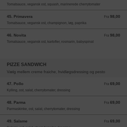
Tomatsauce, vegansk ost, squash, marinerede cherrytomater
45. Primavera
98,00
Fra 98,00 DKK
Fra
Tomatsauce, vegansk ost, champignon, løg, paprika
46. Novita
98,00
Fra 98,00 DKK
Fra
Tomatsauce, vegansk ost, kartofler, rosmarin, babyspinat
PIZZE SANDWICH
Vælg mellem creme fraiche, hvidløgsdressing og pesto
47. Pollo
69,00
Fra 69,00 DKK
Fra
Kylling, ost, salat, cherrytomater, dressing
48. Parma
69,00
Fra 69,00 DKK
Fra
Parmaskinke, ost, salat, cherrytomater, dressing
49. Salame
69,00
Fra 69,00 DKK
Fra