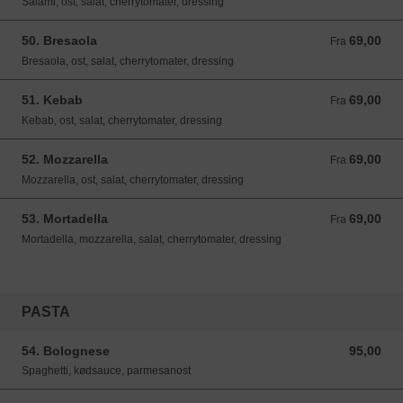
Salami, ost, salat, cherrytomater, dressing
50. Bresaola
69,00
Fra 69,00 DKK
Fra
Bresaola, ost, salat, cherrytomater, dressing
51. Kebab
69,00
Fra 69,00 DKK
Fra
Kebab, ost, salat, cherrytomater, dressing
52. Mozzarella
69,00
Fra 69,00 DKK
Fra
Mozzarella, ost, salat, cherrytomater, dressing
53. Mortadella
69,00
Fra 69,00 DKK
Fra
Mortadella, mozzarella, salat, cherrytomater, dressing
PASTA
54. Bolognese
95,00
95,00 DKK
Spaghetti, kødsauce, parmesanost