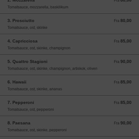
2. Mozzarella
80,00
Fra 80,00 DKK
Fra
Tomatsauce, mozzarella, baskilikum
3. Prosciutto
80,00
Fra 80,00 DKK
Fra
Tomatsauce, ost, skinke
4. Capricciosa
85,00
Fra 85,00 DKK
Fra
Tomatsauce, ost, skinke, champignon
5. Quattro Stagioni
90,00
Fra 90,00 DKK
Fra
Tomatsauce, ost, skinke, champignon, artiskok, oliven
6. Hawaii
85,00
Fra 85,00 DKK
Fra
Tomatsauce, ost, skinke, ananas
7. Pepperoni
85,00
Fra 85,00 DKK
Fra
Tomatsauce, ost, pepperoni
8. Paesana
90,00
Fra 90,00 DKK
Fra
Tomatsauce, ost, skinke, pepperoni