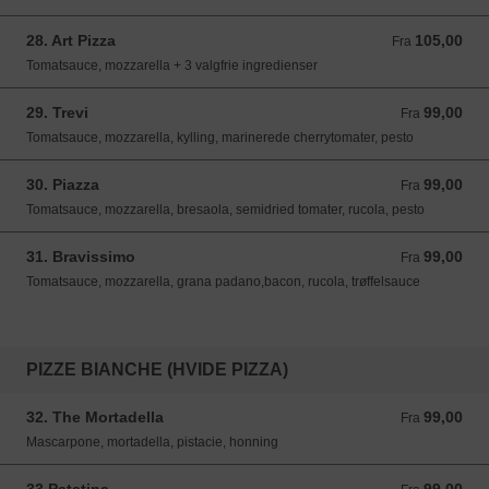
28. Art Pizza
105,00
Fra 105,00 DKK
Fra
Tomatsauce, mozzarella + 3 valgfrie ingredienser
29. Trevi
99,00
Fra 99,00 DKK
Fra
Tomatsauce, mozzarella, kylling, marinerede cherrytomater, pesto
30. Piazza
99,00
Fra 99,00 DKK
Fra
Tomatsauce, mozzarella, bresaola, semidried tomater, rucola, pesto
31. Bravissimo
99,00
Fra 99,00 DKK
Fra
Tomatsauce, mozzarella, grana padano,bacon, rucola, trøffelsauce
PIZZE BIANCHE (HVIDE PIZZA)
32. The Mortadella
99,00
Fra 99,00 DKK
Fra
Mascarpone, mortadella, pistacie, honning